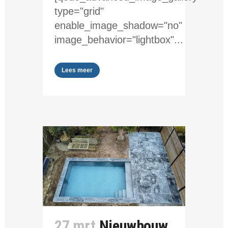
type="grid"
enable_image_shadow="no"
image_behavior="lightbox"...
Lees meer
27 mrt
Nieuwbouw