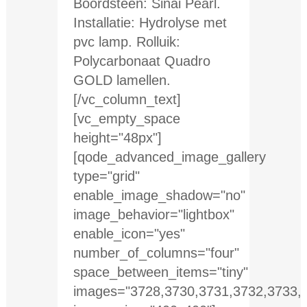
Boordsteen: Sinai Pearl.
Installatie: Hydrolyse met
pvc lamp. Rolluik:
Polycarbonaat Quadro
GOLD lamellen.
[/vc_column_text]
[vc_empty_space
height="48px"]
[qode_advanced_image_gallery
type="grid"
enable_image_shadow="no"
image_behavior="lightbox"
enable_icon="yes"
number_of_columns="four"
space_between_items="tiny"
images="3728,3730,3731,3732,3733,