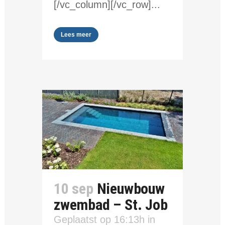
[/vc_column][/vc_row]...
Lees meer
10 sep
Nieuwbouw
zwembad – St. Job
Geplaatst op 16:13h
in