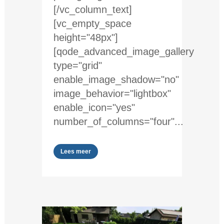
[/vc_column_text]
[vc_empty_space
height="48px"]
[qode_advanced_image_gallery
type="grid"
enable_image_shadow="no"
image_behavior="lightbox"
enable_icon="yes"
number_of_columns="four"...
Lees meer