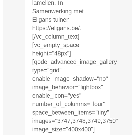
lamellen. In
Samenwerking met
Eligans tuinen
https://eligans.be/.
[/vc_column_text]
[vc_empty_space
height="48px"]
[qode_advanced_image_gallery
type="grid"
enable_image_shadow="no"
image_behavior="lightbox"
enable_icon="yes"
number_of_columns="four"
space_between_items="tiny"
images="3747,3748,3749,3750"
image_size="400x400"]