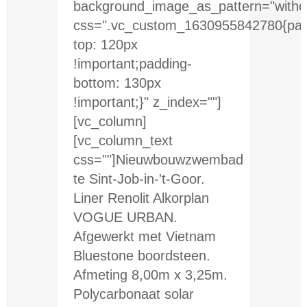
background_image_as_pattern="withou
css=".vc_custom_1630955842780{pad
top: 120px
!important;padding-
bottom: 130px
!important;}" z_index=""]
[vc_column]
[vc_column_text
css=""]Nieuwbouwzwembad
te Sint-Job-in-'t-Goor.
Liner Renolit Alkorplan
VOGUE URBAN.
Afgewerkt met Vietnam
Bluestone boordsteen.
Afmeting 8,00m x 3,25m.
Polycarbonaat solar