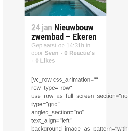
24 jan
Nieuwbouw
zwembad – Ekeren
Geplaatst op 14:31h
in
door
Sven
0 Reactie's
0
Likes
[vc_row css_animation=""
row_type="row"
use_row_as_full_screen_section="no"
type="grid"
angled_section="no"
text_align="left"
background_image_as_pattern="withou