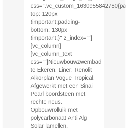
css=".vc_custom_1630955842780{pad
top: 120px
!important;padding-
bottom: 130px
!important;}" z_index=""]
[vc_column]
[vc_column_text
css=""]Nieuwbouwzwembad
te Ekeren. Liner: Renolit
Alkorplan Vogue Tropical.
Afgewerkt met een Sinai
Pearl boordsteen met
rechte neus.
Opbouwrolluik met
polycarbonaat Anti Alg
Solar lamellen.