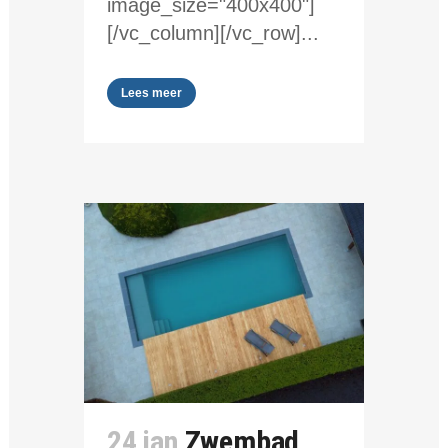
image_size="400x400"]
[/vc_column][/vc_row]...
Lees meer
24 jan
Zwembad