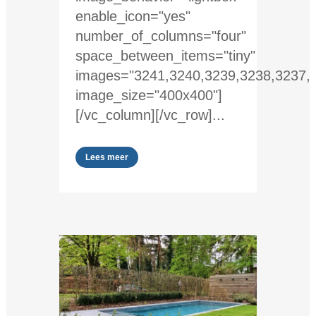
enable_icon="yes"
number_of_columns="four"
space_between_items="tiny"
images="3241,3240,3239,3238,3237,
image_size="400x400"]
[/vc_column][/vc_row]...
Lees meer