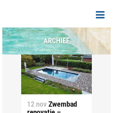
ARCHIEF
12 nov
Zwembad
renovatie –