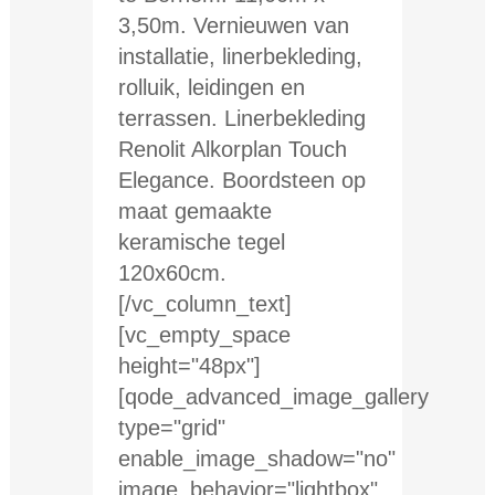
3,50m. Vernieuwen van
installatie, linerbekleding,
rolluik, leidingen en
terrassen. Linerbekleding
Renolit Alkorplan Touch
Elegance. Boordsteen op
maat gemaakte
keramische tegel
120x60cm.
[/vc_column_text]
[vc_empty_space
height="48px"]
[qode_advanced_image_gallery
type="grid"
enable_image_shadow="no"
image_behavior="lightbox"