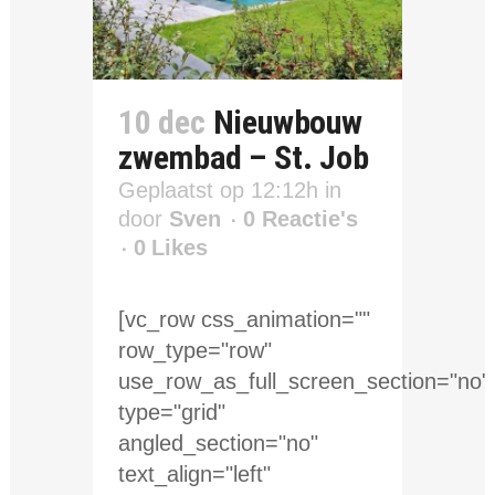
10 dec
Nieuwbouw
zwembad – St. Job
Geplaatst op 12:12h
in
door
Sven
0 Reactie's
0
Likes
[vc_row css_animation=""
row_type="row"
use_row_as_full_screen_section="no"
type="grid"
angled_section="no"
text_align="left"