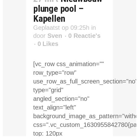
plunge pool –
Kapellen
Geplaatst op 09:25h
in
door
Sven
0 Reactie's
0
Likes
[vc_row css_animation=""
row_type="row"
use_row_as_full_screen_section="no"
type="grid"
angled_section="no"
text_align="left"
background_image_as_pattern="withou
css=".vc_custom_1630955842780{pad
top: 120px