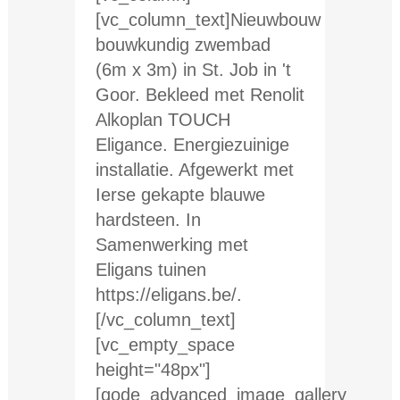
[vc_column_text]Nieuwbouw
bouwkundig zwembad
(6m x 3m) in St. Job in 't
Goor. Bekleed met Renolit
Alkoplan TOUCH
Eligance. Energiezuinige
installatie. Afgewerkt met
Ierse gekapte blauwe
hardsteen. In
Samenwerking met
Eligans tuinen
https://eligans.be/.
[/vc_column_text]
[vc_empty_space
height="48px"]
[qode_advanced_image_gallery