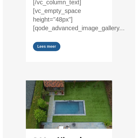
[/vc_column_text]
[vc_empty_space
height="48px"]
[qode_advanced_image_gallery...
Lees meer