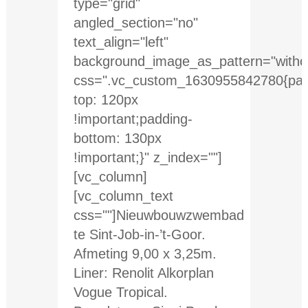
type="grid"
angled_section="no"
text_align="left"
background_image_as_pattern="withou
css=".vc_custom_1630955842780{pad
top: 120px
!important;padding-
bottom: 130px
!important;}" z_index=""]
[vc_column]
[vc_column_text
css=""]Nieuwbouwzwembad
te Sint-Job-in-’t-Goor.
Afmeting 9,00 x 3,25m.
Liner: Renolit Alkorplan
Vogue Tropical.