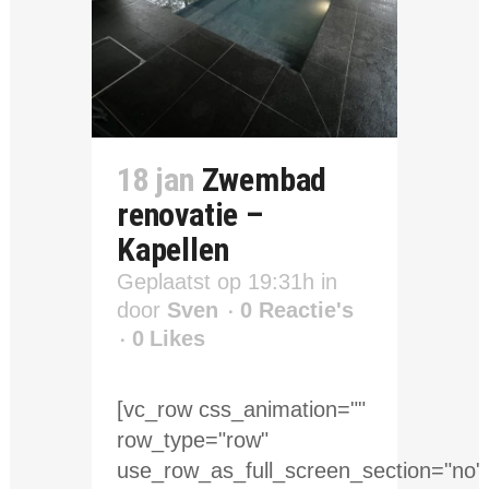
18 jan
Zwembad
renovatie –
Kapellen
Geplaatst op 19:31h
in
door
Sven
0 Reactie's
0
Likes
[vc_row css_animation=""
row_type="row"
use_row_as_full_screen_section="no"