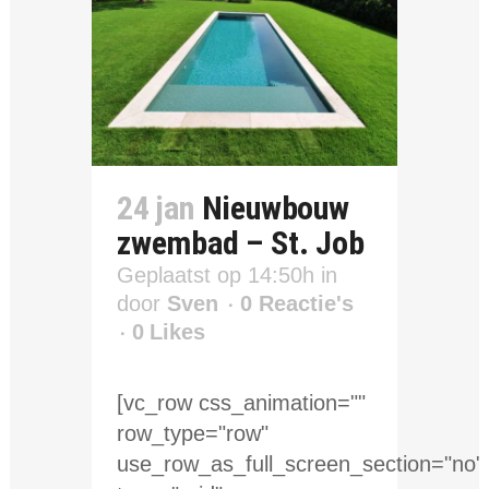
24 jan
Nieuwbouw
zwembad – St. Job
Geplaatst op 14:50h
in
door
Sven
0 Reactie's
0
Likes
[vc_row css_animation=""
row_type="row"
use_row_as_full_screen_section="no"