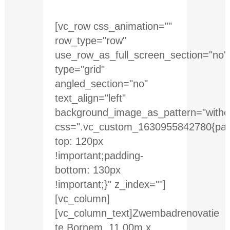
[vc_row css_animation=""
row_type="row"
use_row_as_full_screen_section="no"
type="grid"
angled_section="no"
text_align="left"
background_image_as_pattern="withou
css=".vc_custom_1630955842780{pad
top: 120px
!important;padding-
bottom: 130px
!important;}" z_index=""]
[vc_column]
[vc_column_text]Zwembadrenovatie
te Bornem. 11,00m x