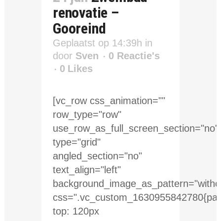
renovatie –
Gooreind
Geplaatst op 14:39h
in
door
Sven
0 Reactie's
0
Likes
[vc_row css_animation=""
row_type="row"
use_row_as_full_screen_section="no"
type="grid"
angled_section="no"
text_align="left"
background_image_as_pattern="withou
css=".vc_custom_1630955842780{pad
top: 120px