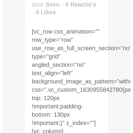
door
Sven
0 Reactie's
0
Likes
[vc_row css_animation=""
row_type="row"
use_row_as_full_screen_section="no"
type="grid"
angled_section="no"
text_align="left"
background_image_as_pattern="withou
css=".vc_custom_1630955842780{pad
top: 120px
!important;padding-
bottom: 130px
!important;}" z_index=""]
[vc_column]