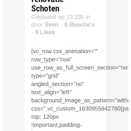
Schoten
Geplaatst op 13:23h
in
door
Sven
0 Reactie's
0
Likes
[vc_row css_animation=""
row_type="row"
use_row_as_full_screen_section="no"
type="grid"
angled_section="no"
text_align="left"
background_image_as_pattern="withou
css=".vc_custom_1630955842780{pad
top: 120px
!important;padding-