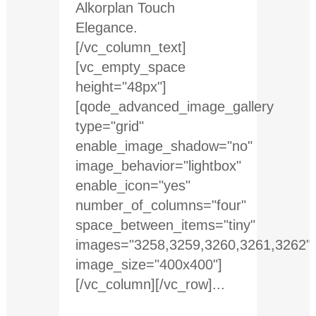
Alkorplan Touch
Elegance.
[/vc_column_text]
[vc_empty_space
height="48px"]
[qode_advanced_image_gallery
type="grid"
enable_image_shadow="no"
image_behavior="lightbox"
enable_icon="yes"
number_of_columns="four"
space_between_items="tiny"
images="3258,3259,3260,3261,3262"
image_size="400x400"]
[/vc_column][/vc_row]...