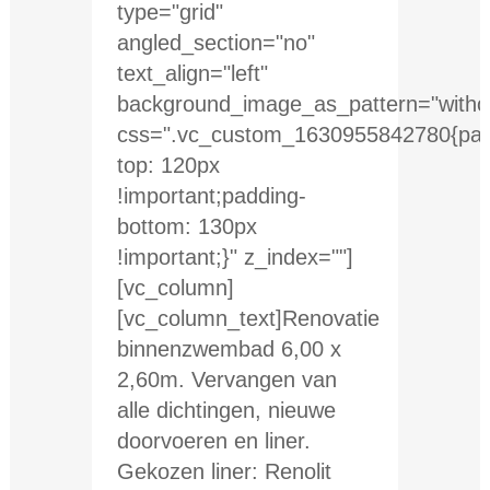
type="grid"
angled_section="no"
text_align="left"
background_image_as_pattern="withou
css=".vc_custom_1630955842780{pad
top: 120px
!important;padding-
bottom: 130px
!important;}" z_index=""]
[vc_column]
[vc_column_text]Renovatie
binnenzwembad 6,00 x
2,60m. Vervangen van
alle dichtingen, nieuwe
doorvoeren en liner.
Gekozen liner: Renolit