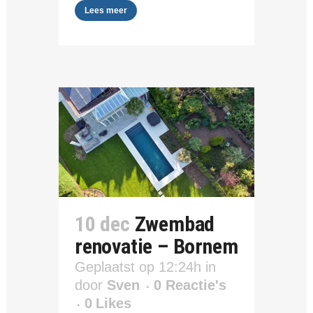
Lees meer
10 dec
Zwembad
renovatie – Bornem
Geplaatst op 12:24h
in
door
Sven
0 Reactie's
0
Likes