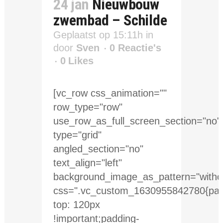
24 jan
Nieuwbouw
zwembad – Schilde
Geplaatst op 15:11h
in
door
Sven
0 Reactie's
0
Likes
[vc_row css_animation=""
row_type="row"
use_row_as_full_screen_section="no"
type="grid"
angled_section="no"
text_align="left"
background_image_as_pattern="withou
css=".vc_custom_1630955842780{pad
top: 120px
!important;padding-