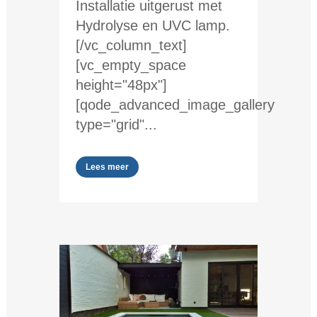
Installatie uitgerust met
Hydrolyse en UVC lamp.
[/vc_column_text]
[vc_empty_space
height="48px"]
[qode_advanced_image_gallery
type="grid"...
Lees meer