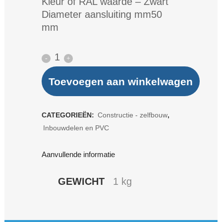
Kleur of RAL waarde – Zwart
Diameter aansluiting mm50
mm
VDL
PP
Toevoegen aan winkelwagen
Buisklem
Type
CATEGORIEËN:
Constructie - zelfbouw
,
Inbouwdelen en PVC
C
met
Aanvullende informatie
clip
GEWICHT
1 kg
Zwart
d=50
mm