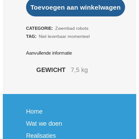
S-
Toevoegen aan winkelwagen
Serie
S100
CATEGORIE:
Zwembad robots
TAG:
Niet leverbaar momenteel
quantity
Aanvullende informatie
GEWICHT
7,5 kg
Home
Wat we doen
Realisaties