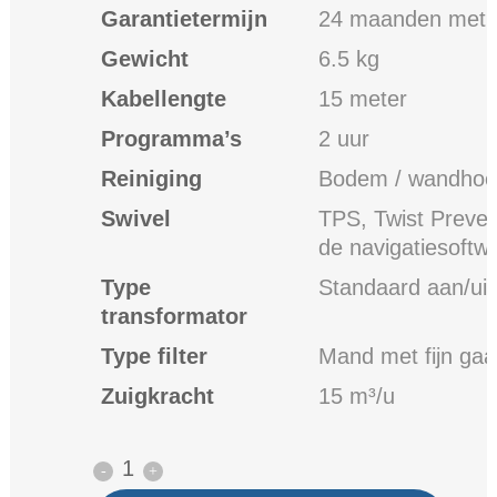
Garantietermijn
24 maanden met ui
Gewicht
6.5 kg
Kabellengte
15 meter
Programma’s
2 uur
Reiniging
Bodem / wandhoek 
Swivel
TPS, Twist Preven
de navigatiesoftw
Type
Standaard aan/uit
transformator
Type filter
Mand met fijn gaas
Zuigkracht
15 m³/u
Dolphin