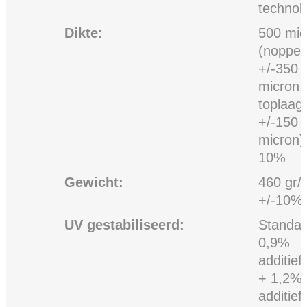
technol
Dikte:
500 mic
(noppen
+/-350
micron,
toplaag
+/-150
micron)
10%
Gewicht:
460 gr/
+/-10%
UV gestabiliseerd:
Standa
0,9%
additief
+ 1,2%
additief