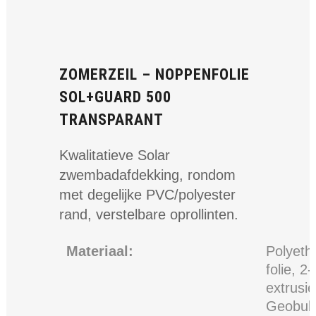
ZOMERZEIL – NOPPENFOLIE
SOL+GUARD 500
TRANSPARANT
Kwalitatieve Solar
zwembadafdekking, rondom
met degelijke PVC/polyester
rand, verstelbare oprollinten.
Materiaal:
Polyeth
folie, 2
extrusi
Geobub