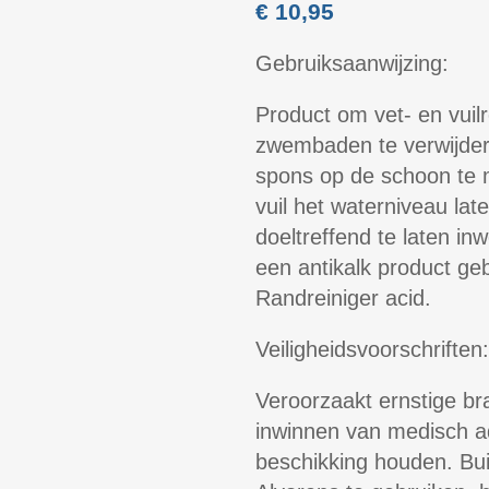
€
10,95
Gebruiksaanwijzing:
Product om vet- en vuil
zwembaden te verwijde
spons op de schoon te 
vuil het waterniveau la
doeltreffend te laten inw
een antikalk product ge
Randreiniger acid.
Veiligheidsvoorschriften:
Veroorzaakt ernstige br
inwinnen van medisch adv
beschikking houden. Bui