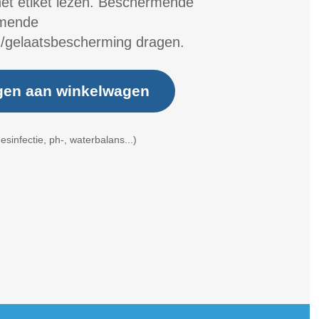
het etiket lezen. Beschermende
rmende
/gelaatsbescherming dragen.
gen aan winkelwagen
esinfectie, ph-, waterbalans...)