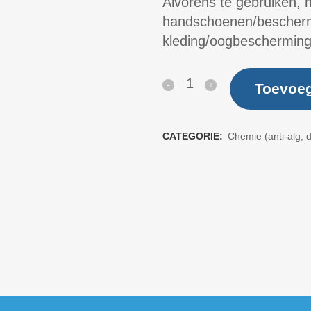
Alvorens te gebruiken, 
handschoenen/besche
kleding/oogbescherming
Pool
Toevoe
smart
Gel
CATEGORIE:
Chemie (anti-alg, d
Alcalin
randreiniger
-
1liter
quantity