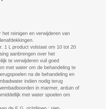
r het reinigen en verwijderen van
llenafdekkingen.
r. 1 L product volstaat om 10 tot 20
ssing aanbrengen over het
lijk te verwijderen vuil goed
len met water om de behandeling te
 terugspoelen na de behandeling en
badwater indien nodig terug
zwembadboorden in marmer, arduin of
middellijk met water spoelen om
n de E.G. richtlijnen : niet-