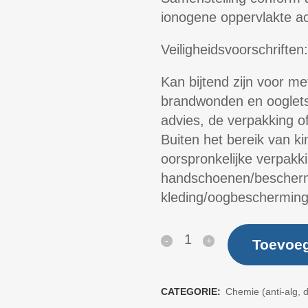
ionogene oppervlakte a
Veiligheidsvoorschriften:
Kan bijtend zijn voor me
brandwonden en oogletse
advies, de verpakking of
Buiten het bereik van ki
oorspronkelijke verpak
handschoenen/besche
kleding/oogbescherming
Pool
Toevoe
smart
Cover
CATEGORIE:
Chemie (anti-alg, d