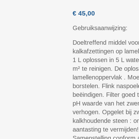
€
45,00
Gebruiksaanwijzing:
Doeltreffend middel voo
kalkafzettingen op lame
1 L oplossen in 5 L wate
m² te reinigen. De oplo
lamellenoppervlak . Moei
borstelen. Flink naspoe
beëindigen. Filter goed
pH waarde van het zwem
verhogen. Opgelet bij 
kalkhoudende steen : on
aantasting te vermijden!
Samenstelling conform aa