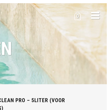
0
EN
LEAN PRO – 5LITER (VOOR
S)