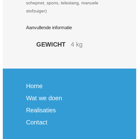
schepnet, spons, telestang, manuele
15.0m
stofzuiger)
-
diameter
Aanvullende informatie
38mm
GEWICHT
4 kg
quantity
Home
Wat we doen
Realisaties
Contact