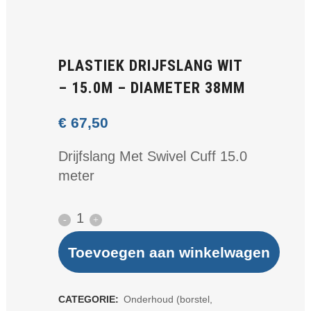
PLASTIEK DRIJFSLANG WIT
– 15.0M – DIAMETER 38MM
€
67,50
Drijfslang Met Swivel Cuff 15.0
meter
Plastiek
drijfslang
Toevoegen aan winkelwagen
wit
-
CATEGORIE:
Onderhoud (borstel,