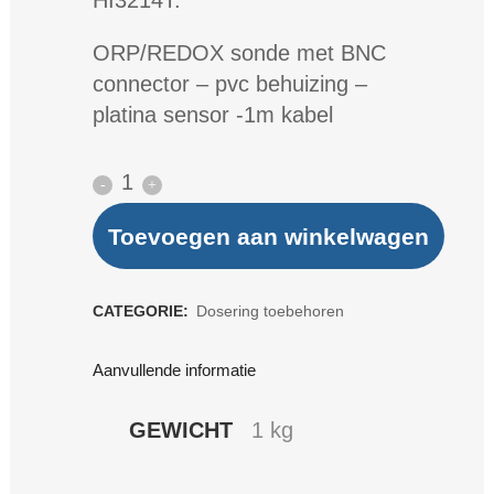
HI3214T:
ORP/REDOX sonde met BNC
connector – pvc behuizing –
platina sensor -1m kabel
ORP/REDOX
sonde
Toevoegen aan winkelwagen
quantity
CATEGORIE:
Dosering toebehoren
Aanvullende informatie
GEWICHT
1 kg