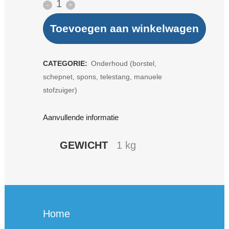
Microvezelborstel
46
Toevoegen aan winkelwagen
cm
Zodiac
CATEGORIE:
Onderhoud (borstel,
schepnet, spons, telestang, manuele
quantity
stofzuiger)
Aanvullende informatie
GEWICHT
1 kg
Home