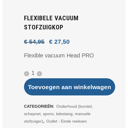
FLEXIBELE VACUUM
STOFZUIGKOP
€
54,95
Oorspronkelijke
€
27,50
Huidige
prijs
prijs
Flexible vacuum Head PRO
was:
is:
€ 54,95.
€ 27,50.
Flexibele
vacuum
Toevoegen aan winkelwagen
stofzuigkop
quantity
CATEGORIEËN:
Onderhoud (borstel,
schepnet, spons, telestang, manuele
stofzuiger)
,
Outlet - Einde reeksen