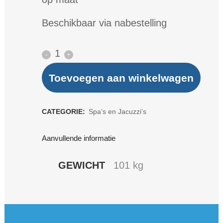
Beschikbaar via nabestelling
Barrelsauna
220
Toevoegen aan winkelwagen
cm
quantity
CATEGORIE:
Spa’s en Jacuzzi’s
Aanvullende informatie
GEWICHT
101 kg