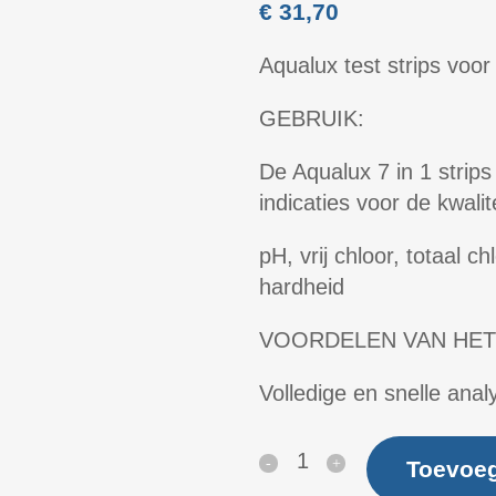
€
31,70
Aqualux test strips vo
GEBRUIK:
De Aqualux 7 in 1 strip
indicaties voor de kwal
pH, vrij chloor, totaal chl
hardheid
VOORDELEN VAN HET
Volledige en snelle anal
Aqualux
Toevoe