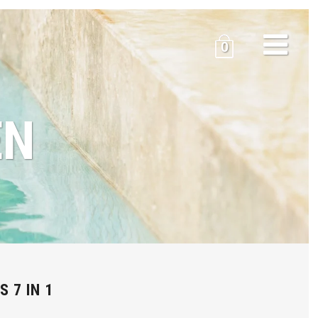
0
EN
 7 IN 1