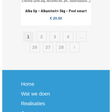
Chemie (anti-alg, desinfectie, ph-, waterbalans...)
Alka Up – Alkaniteit+ 5kg – Pool smart
€
20,50
1
2
3
4
…
26
27
28
Home
Wat we doen
Realisaties